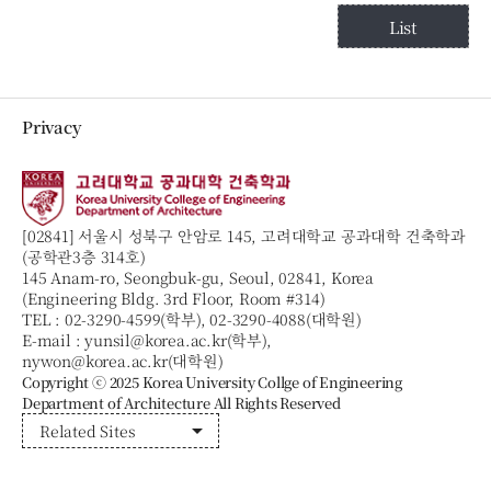
List
Privacy
[02841] 서울시 성북구 안암로 145, 고려대학교 공과대학 건축학과
(공학관3층 314호)
145 Anam-ro, Seongbuk-gu, Seoul, 02841, Korea
(Engineering Bldg. 3rd Floor, Room #314)
TEL :
02-3290-4599(학부), 02-3290-4088(대학원)
E-mail :
yunsil@korea.ac.kr(학부),
nywon@korea.ac.kr(대학원)
Copyright ⓒ 2025 Korea University Collge of Engineering
Department of Architecture All Rights Reserved
arrow_drop_down
Related Sites