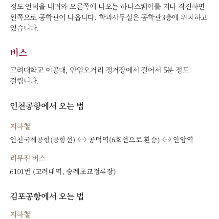
정도 언덕을 내려와 오른쪽에 나오는 하나스퀘어를 지나 직진하면
왼쪽으로 공학관이 나옵니다. 학과사무실은 공학관3층에 위치하고
있습니다.
버스
고려대학교 이공대, 안암오거리 정거장에서 걸어서 5분 정도
걸립니다.
인천공항에서 오는 법
지하철
settings_ethernet
settings_ethernet
인천국제공항(공항선)
공덕역(6호선으로 환승)
안암역
리무진 버스
6101번 (고려대역, 숭례초교정류장)
김포공항에서 오는 법
지하철