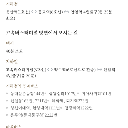
지하철
settings_ethernet
settings_ethernet
용산역(1호선)
동묘역(6호선)
안암역 4번출구(총 25분
소요)
고속버스터미널 방면에서 오시는 길
택시
40분 소요
지하철
settings_ethernet
settings_ethernet
고속버스터미널(3호선)
약수역(6호선으로 환승)
안암역
4번출구(총 30분)
지하철역 연계버스
동대문운동장
144번
상왕십리
1017번
미아사거리
101번
신설동
163번, 7211번
혜화역, 회기역
273번
성신여대역, 한성대역
1111번
청량리역
1222번
용두역(동대문구청)
2222번
마을버스