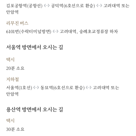
settings_ethernet
settings_ethernet
김포공항역(공항선)
공덕역(6호선으로 환승)
고려대역 또는
안암역
리무진 버스
settings_ethernet
6101번(수락터미널방면)
고려대역, 숭례초교정류장 하차
서울역 방면에서 오시는 길
택시
20분 소요
지하철
settings_ethernet
settings_ethernet
서울역(1호선)
동묘역(6호선으로 환승)
고려대역 또는
안암역
용산역 방면에서 오시는 길
택시
30분 소요